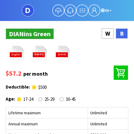
IN
DIANins Green
W
B
$57.2
per month
Deductible:
$500
Age:
17-24
25-29
30-45
Lifetime maximum
Unlimited
Annual maximum
Unlimited