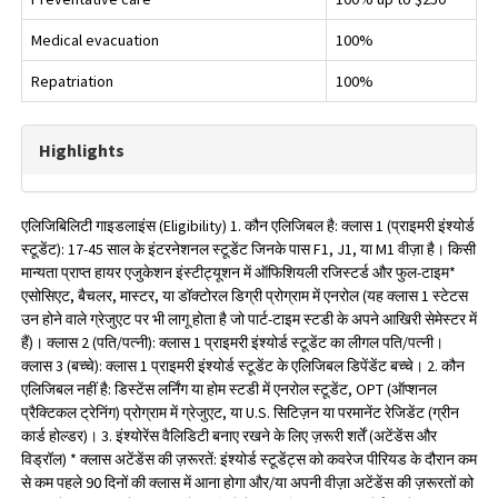
Medical evacuation
100%
Repatriation
100%
Highlights
एलिजिबिलिटी गाइडलाइंस (Eligibility) 1. कौन एलिजिबल है: क्लास 1 (प्राइमरी इंश्योर्ड
स्टूडेंट): 17-45 साल के इंटरनेशनल स्टूडेंट जिनके पास F1, J1, या M1 वीज़ा है। किसी
मान्यता प्राप्त हायर एजुकेशन इंस्टीट्यूशन में ऑफिशियली रजिस्टर्ड और फुल-टाइम*
एसोसिएट, बैचलर, मास्टर, या डॉक्टोरल डिग्री प्रोग्राम में एनरोल (यह क्लास 1 स्टेटस
उन होने वाले ग्रेजुएट पर भी लागू होता है जो पार्ट-टाइम स्टडी के अपने आखिरी सेमेस्टर में
हैं)। क्लास 2 (पति/पत्नी): क्लास 1 प्राइमरी इंश्योर्ड स्टूडेंट का लीगल पति/पत्नी।
क्लास 3 (बच्चे): क्लास 1 प्राइमरी इंश्योर्ड स्टूडेंट के एलिजिबल डिपेंडेंट बच्चे। 2. कौन
एलिजिबल नहीं है: डिस्टेंस लर्निंग या होम स्टडी में एनरोल स्टूडेंट, OPT (ऑप्शनल
प्रैक्टिकल ट्रेनिंग) प्रोग्राम में ग्रेजुएट, या U.S. सिटिज़न या परमानेंट रेजिडेंट (ग्रीन
कार्ड होल्डर)। 3. इंश्योरेंस वैलिडिटी बनाए रखने के लिए ज़रूरी शर्तें (अटेंडेंस और
विड्रॉल) * क्लास अटेंडेंस की ज़रूरतें: इंश्योर्ड स्टूडेंट्स को कवरेज पीरियड के दौरान कम
से कम पहले 90 दिनों की क्लास में आना होगा और/या अपनी वीज़ा अटेंडेंस की ज़रूरतों को