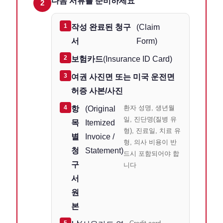
다음 서류를 준비하세요
2
1
작성 완료된 청구
(Claim
서
Form)
2
보험카드
(Insurance ID Card)
3
여권 사진면 또는 미국 운전면
허증 사본/사진
4
환자 성명, 생년월
항
(Original
일, 진단명(질병 유
목
Itemized
형), 진료일, 치료 유
별
Invoice /
형, 의사 비용이 반
청
Statement)
드시 포함되어야 합
구
니다
서
원
본