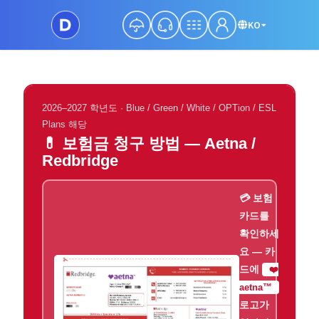
KO
2026–2027 학년도 · Blue / Green / White / OPTion / ESL
Plans 해당
💊 보험금 청구 방법 — Aetna /
Redbridge
💳 보험
카드를
확인하세
요 — 카
드에
❤️
aetna™
로고가