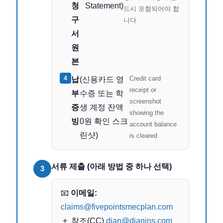
청
Statement)
드시 포함되어야 합
구
니다
서
원
본
4
Credit card
납
(신용카드 영
receipt or
부
수증 또는 학
screenshot
증
생 계정 잔액
showing the
빙
0원 확인 스크
account balance
린샷)
is cleared
서류 제출 (아래 방법 중 하나 선택)
3
📧
이메일:
claims@fivepointsmecplan.com
+ 참조(CC)
dian@dianins.com