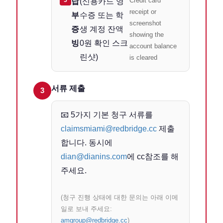
5
Credit card
납
(신용카드 영
receipt or
부
수증 또는 학
screenshot
증
생 계정 잔액
showing the
빙
0원 확인 스크
account balance
린샷)
is cleared
서류 제출
3
📧 5가지 기본 청구 서류를
claimsmiami@redbridge.cc
제출
합니다. 동시에
dian@dianins.com
에 cc참조를 해
주세요.
(청구 진행 상태에 대한 문의는 아래 이메
일로 보내 주세요:
amgroup@redbridge.cc
)