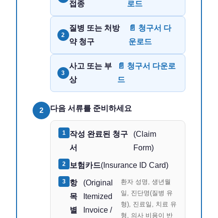
접종
로드
질병 또는 처방
📄 청구서 다
2
약 청구
운로드
사고 또는 부
📄 청구서 다운로
3
상
드
다음 서류를 준비하세요
2
1
작성 완료된 청구
(Claim
서
Form)
2
보험카드
(Insurance ID Card)
3
환자 성명, 생년월
항
(Original
일, 진단명(질병 유
목
Itemized
형), 진료일, 치료 유
별
Invoice /
형, 의사 비용이 반